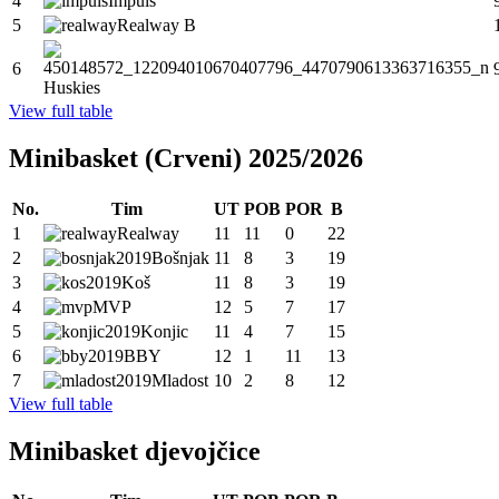
4
Impuls
5
Realway B
6
Huskies
View full table
Minibasket (Crveni) 2025/2026
No.
Tim
UT
POB
POR
B
1
Realway
11
11
0
22
2
Bošnjak
11
8
3
19
3
Koš
11
8
3
19
4
MVP
12
5
7
17
5
Konjic
11
4
7
15
6
BBY
12
1
11
13
7
Mladost
10
2
8
12
View full table
Minibasket djevojčice