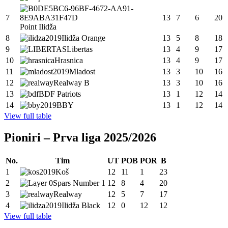
7
13
7
6
20
Point Ilidža
8
Ilidža Orange
13
5
8
18
9
Libertas
13
4
9
17
10
Hrasnica
13
4
9
17
11
Mladost
13
3
10
16
12
Realway B
13
3
10
16
13
BDF Patriots
13
1
12
14
14
BBY
13
1
12
14
View full table
Pioniri – Prva liga 2025/2026
No.
Tim
UT
POB
POR
B
1
Koš
12
11
1
23
2
Spars Number 1
12
8
4
20
3
Realway
12
5
7
17
4
Ilidža Black
12
0
12
12
View full table