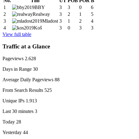
No.
Tim
UT
POB
POR
B
1
BBY
3
3
0
6
2
Realway
3
2
1
5
3
Mladost
3
1
2
4
4
Koš
3
0
3
3
View full table
Traffic at a Glance
Pageviews
2.628
Days in Range
30
Average Daily Pageviews
88
From Search Results
525
Unique IPs
1.913
Last 30 minutes
3
Today
28
Yesterday
44