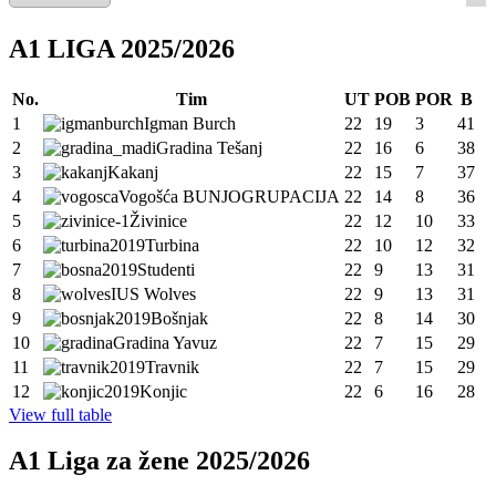
A1 LIGA 2025/2026
No.
Tim
UT
POB
POR
B
1
Igman Burch
22
19
3
41
2
Gradina Tešanj
22
16
6
38
3
Kakanj
22
15
7
37
4
Vogošća BUNJOGRUPACIJA
22
14
8
36
5
Živinice
22
12
10
33
6
Turbina
22
10
12
32
7
Studenti
22
9
13
31
8
IUS Wolves
22
9
13
31
9
Bošnjak
22
8
14
30
10
Gradina Yavuz
22
7
15
29
11
Travnik
22
7
15
29
12
Konjic
22
6
16
28
View full table
A1 Liga za žene 2025/2026