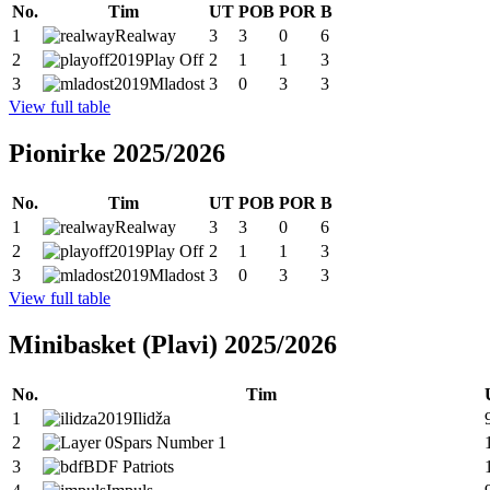
No.
Tim
UT
POB
POR
B
1
Realway
3
3
0
6
2
Play Off
2
1
1
3
3
Mladost
3
0
3
3
View full table
Pionirke 2025/2026
No.
Tim
UT
POB
POR
B
1
Realway
3
3
0
6
2
Play Off
2
1
1
3
3
Mladost
3
0
3
3
View full table
Minibasket (Plavi) 2025/2026
No.
Tim
1
Ilidža
2
Spars Number 1
3
BDF Patriots