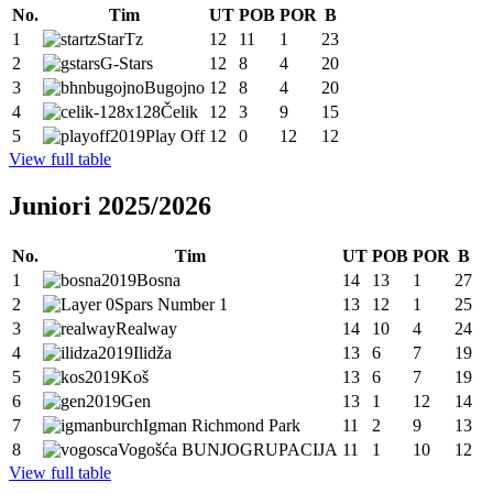
No.
Tim
UT
POB
POR
B
1
StarTz
12
11
1
23
2
G-Stars
12
8
4
20
3
Bugojno
12
8
4
20
4
Čelik
12
3
9
15
5
Play Off
12
0
12
12
View full table
Juniori 2025/2026
No.
Tim
UT
POB
POR
B
1
Bosna
14
13
1
27
2
Spars Number 1
13
12
1
25
3
Realway
14
10
4
24
4
Ilidža
13
6
7
19
5
Koš
13
6
7
19
6
Gen
13
1
12
14
7
Igman Richmond Park
11
2
9
13
8
Vogošća BUNJOGRUPACIJA
11
1
10
12
View full table