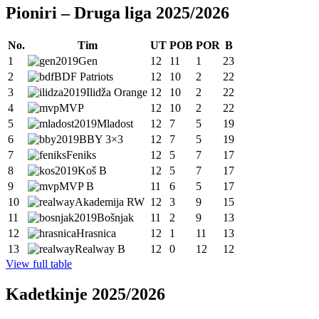
Pioniri – Druga liga 2025/2026
No.
Tim
UT
POB
POR
B
1
Gen
12
11
1
23
2
BDF Patriots
12
10
2
22
3
Ilidža Orange
12
10
2
22
4
MVP
12
10
2
22
5
Mladost
12
7
5
19
6
BBY 3×3
12
7
5
19
7
Feniks
12
5
7
17
8
Koš B
12
5
7
17
9
MVP B
11
6
5
17
10
Akademija RW
12
3
9
15
11
Bošnjak
11
2
9
13
12
Hrasnica
12
1
11
13
13
Realway B
12
0
12
12
View full table
Kadetkinje 2025/2026