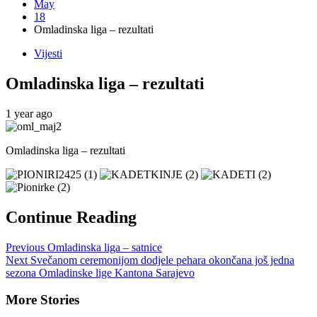
May
18
Omladinska liga – rezultati
Vijesti
Omladinska liga – rezultati
1 year ago
Omladinska liga – rezultati
Continue Reading
Previous
Omladinska liga – satnice
Next
Svečanom ceremonijom dodjele pehara okončana još jedna
sezona Omladinske lige Kantona Sarajevo
More Stories