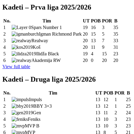
Kadeti – Prva liga 2025/2026
No.
Tim
UT
POB
POR
B
1
Spars Number 1
19
16
3
35
2
Igman Richmond Park
20
15
5
35
3
Realway
20
13
7
33
4
Koš
20
11
9
31
5
Ilidža Black
19
4
15
23
6
Akademija RW
20
0
20
20
View full table
Kadeti – Druga liga 2025/2026
No.
Tim
UT
POB
POR
B
1
Impuls
13
12
1
25
2
BBY 3×3
13
12
1
25
3
Gen
13
11
2
24
4
Feniks
13
10
3
23
5
MVP B
13
10
3
23
6
MVP
13
8
5
21